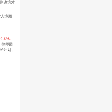
到边境才
你入境顺
00-698-
和律师团
民计划，