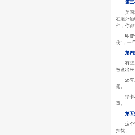
第三
美国
在境外触
件，你都
即使
伤”，一
第四
有些
被查出来
还有
题。
绿卡
重。
第五
这个
担忧。