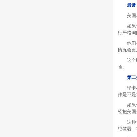
最常
美国
如果
行严格询
他们
情况会更
这个
险。
第二
绿卡
作是不是
如果
经把美国
这种
绝签署，