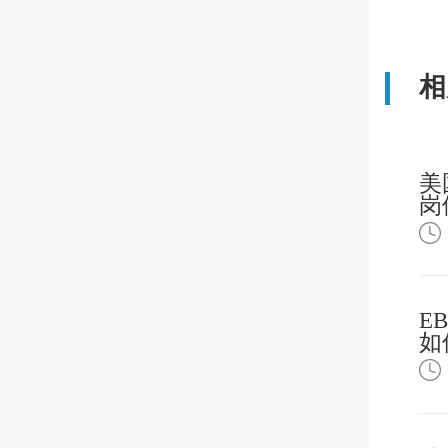
相
美
岗
析
E
如
主