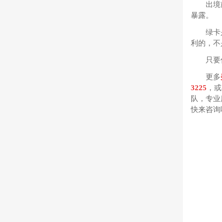
出境
暴露。
绿卡
利的，不
只要
更多
3225
，或
队，专业
快来咨询