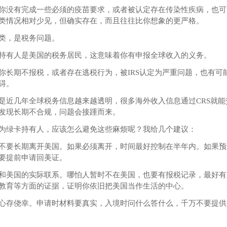
你没有完成一些必须的疫苗要求，或者被认定存在传染性疾病，也可
类情况相对少见，但确实存在，而且往往比你想象的更严格。
类，是税务问题。
持有人是美国的税务居民，这意味着你有申报全球收入的义务。
你长期不报税，或者存在逃税行为，被IRS认定为严重问题，也有可
碍。
是近几年全球税务信息越来越透明，很多海外收入信息通过CRS就能
发现长期不合规，问题会接踵而来。
为绿卡持有人，应该怎么避免这些麻烦呢？我给几个建议：
不要长期离开美国。如果必须离开，时间最好控制在半年内。如果预
要提前申请回美证。
和美国的实际联系。哪怕人暂时不在美国，也要有报税记录，最好有
教育等方面的证据，证明你依旧把美国当作生活的中心。
心存侥幸。申请时材料要真实，入境时问什么答什么，千万不要提供