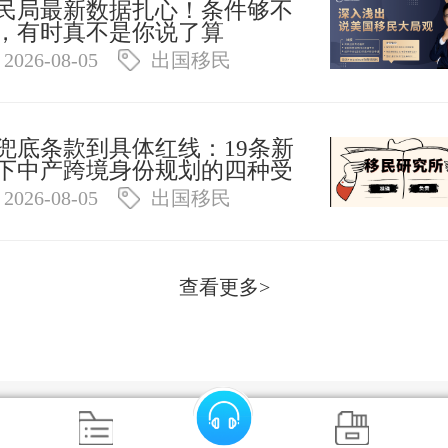
民局最新数据扎心！条件够不
，有时真不是你说了算
2026-08-05
出国移民
兜底条款到具体红线：19条新
下中产跨境身份规划的四种受
情形拆解
2026-08-05
出国移民
查看更多>