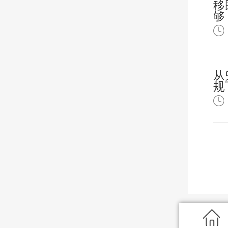
移
够
从
规
限