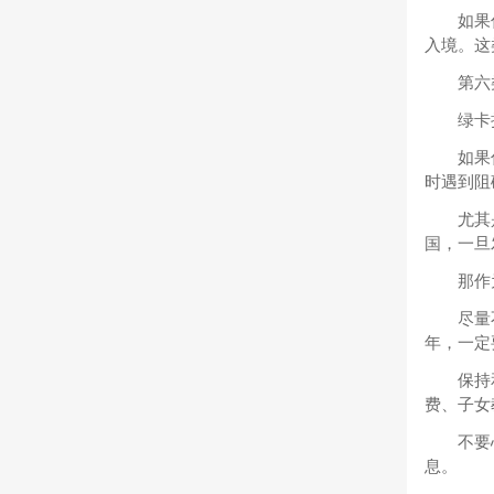
如果
入境。这
第六
绿卡
如果
时遇到阻
尤其
国，一旦
那作
尽量
年，一定
保持
费、子女
不要
息。