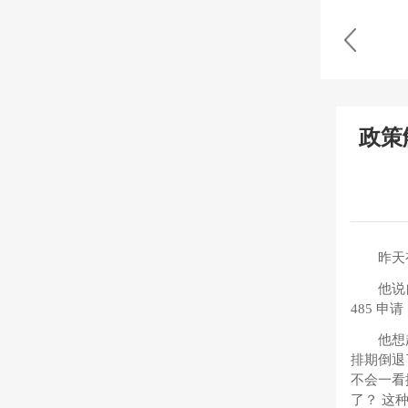
政策
昨天
他说
485 申
他想
排期倒退
不会一看
了？ 这