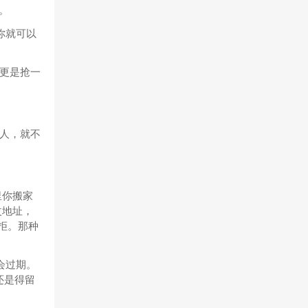
）。
，你就可以
更是抢一
人，就不
里你搬家
改地址，
拒。那种
能会过期。
还是得留