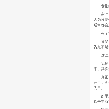
发指
审理
因为只要
通常都会
有了
背景
告是不是
这些
我见
平。其实
真正
完了，觉
先日。
如果
官手里就没