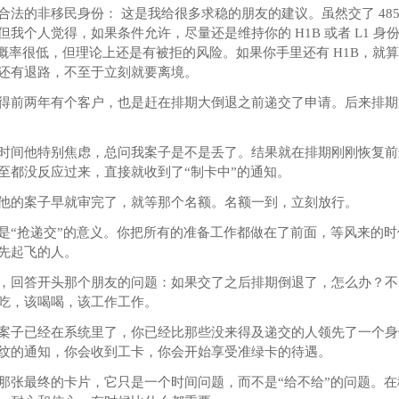
合法的非移民身份： 这是我给很多求稳的朋友的建议。虽然交了 485
但我个人觉得，如果条件允许，尽量还是维持你的 H1B 或者 L1 身
虽然概率很低，但理论上还是有被拒的风险。如果你手里还有 H1B，就算 4
还有退路，不至于立刻就要离境。
得前两年有个客户，也是赶在排期大倒退之前递交了申请。后来排期
时间他特别焦虑，总问我案子是不是丢了。结果就在排期刚刚恢复前
至都没反应过来，直接就收到了“制卡中”的通知。
他的案子早就审完了，就等那个名额。名额一到，立刻放行。
是“抢递交”的意义。你把所有的准备工作都做在了前面，等风来的
先起飞的人。
，回答开头那个朋友的问题：如果交了之后排期倒退了，怎么办？不
吃，该喝喝，该工作工作。
案子已经在系统里了，你已经比那些没来得及递交的人领先了一个身
纹的通知，你会收到工卡，你会开始享受准绿卡的待遇。
那张最终的卡片，它只是一个时间问题，而不是“给不给”的问题。