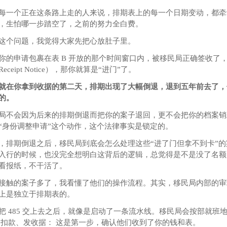
每一个正在这条路上走的人来说，排期表上的每一个日期变动，都牵
，生怕哪一步踏空了，之前的努力全白费。
这个问题，我觉得大家先把心放肚子里。
你的申请包裹在表 B 开放的那个时间窗口内，被移民局正确签收了
eceipt Notice），那你就算是“进门”了。
就在你拿到收据的第二天，排期出现了大幅倒退，退到五年前去了，
的。
局不会因为后来的排期倒退而把你的案子退回，更不会把你的档案销
“身份调整申请”这个动作，这个法律事实是锁定的。
，排期倒退之后，移民局到底会怎么处理这些“进了门但拿不到卡”
入行的时候，也没完全想明白这背后的逻辑，总觉得是不是没了名额
看报纸，不干活了。
接触的案子多了，我看懂了他们的操作流程。其实，移民局内部的审
上是独立于排期表的。
把 485 交上去之后，就像是启动了一条流水线。移民局会按部就班
 扣款、发收据： 这是第一步，确认他们收到了你的钱和表。