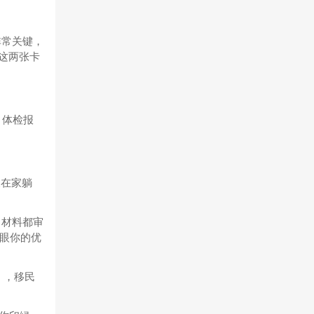
节非常关键，
，这两张卡
，体检报
天在家躺
，材料都审
眼你的优
），移民