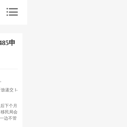
85申
题。
递交 I-
之后下个月
？移民局会
一边不管