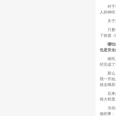
对于
人的神经
关于
只要
了收据（R
哪怕
也是安全
移民
经完成了
那么
我一开始
就去喝茶
后来
很大程度
当你
做的事：