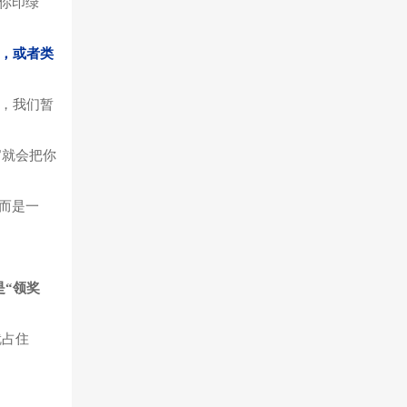
你印绿
g”，或者类
，我们暂
官就会把你
而是一
是“领奖
就占住