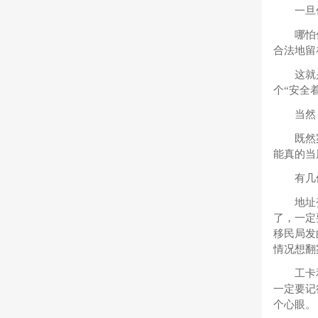
一旦
哪怕
合法地留
这就
个“安全
当然
既然
能真的当
有几
地址
了，一定
移民局发
情况想翻
工卡
一定要记
个心眼