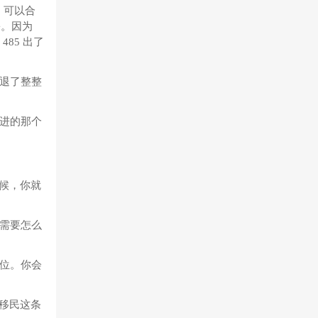
 可以合
份。因为
85 出了
退了整整
进的那个
时候，你就
需要怎么
位。你会
在移民这条