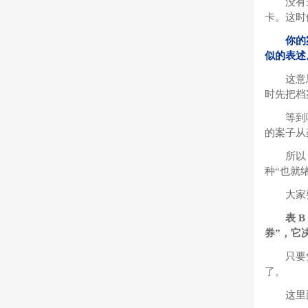
没有
卡。这时
你的
似的表
这意
时先把档
等到
的案子从
所以
种“也就
大家
表 
券”，它
只要
了。
这里