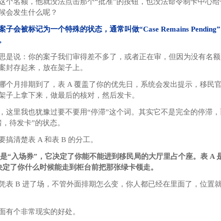
这个名额，他就没法点击那个“批准”的按钮，也没法命令制卡中心给
候会发生什么呢？
案子会被标记为一个特殊的状态，通常叫做“Case Remains Pendin
述。
思是说：你的案子我们审得差不多了，或者正在审，但因为没有名额
案封存起来，放在架子上。
哪个月排期到了，表 A 覆盖了你的优先日，系统会发出提示，移民
架子上拿下来，做最后的核对，然后发卡。
，这里我也犹豫过要不要用“停滞”这个词。其实它不是完全的停滞，
绪，待发卡”的状态。
要搞清楚表 A 和表 B 的分工。
B 是“入场券”，它决定了你能不能进到移民局的大厅里占个座。表 A 
决定了你什么时候能走到柜台前把那张绿卡领走。
凭表 B 进了场，不管外面排期怎么变，你人都已经在里面了，位置
面有个非常现实的好处。