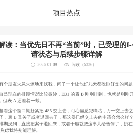
在线咨询
免费电话
预约咨询
项目热点
解读：当优先日不再“当前”时，已受理的I-4
请状态与后续步骤详解
2026-01-09
阅读（5336）
有个朋友火急火燎地来找我，问了一个让他好几天都没睡好觉的问
自己现在的排期情况比较微妙，EB1 的表 B 刚刚排到，也就是刚刚开放
请，但表 A 还差着一截。
趁着这个窗口期赶紧把 485 交上去，可心里总犯嘀咕，万一交上去
了，表 B 又关了或者退回去了，那这份已经交上去的申请会怎么样
排期没到，直接把案子退回来，或者干脆就把这事儿给暂停了，扔在
种焦虑我特别能理解。