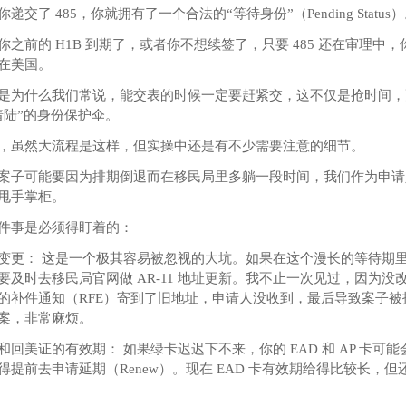
你递交了 485，你就拥有了一个合法的“等待身份”（Pending Status
你之前的 H1B 到期了，或者你不想续签了，只要 485 还在审理中
在美国。
是为什么我们常说，能交表的时候一定要赶紧交，这不仅是抢时间，
着陆”的身份保护伞。
，虽然大流程是这样，但实操中还是有不少需要注意的细节。
案子可能要因为排期倒退而在移民局里多躺一段时间，我们作为申请
甩手掌柜。
件事是必须得盯着的：
变更： 这是一个极其容易被忽视的大坑。如果在这个漫长的等待期
要及时去移民局官网做 AR-11 地址更新。我不止一次见过，因为没
的补件通知（RFE）寄到了旧地址，申请人没收到，最后导致案子被
案，非常麻烦。
和回美证的有效期： 如果绿卡迟迟下不来，你的 EAD 和 AP 卡可
得提前去申请延期（Renew）。现在 EAD 卡有效期给得比较长，但
。