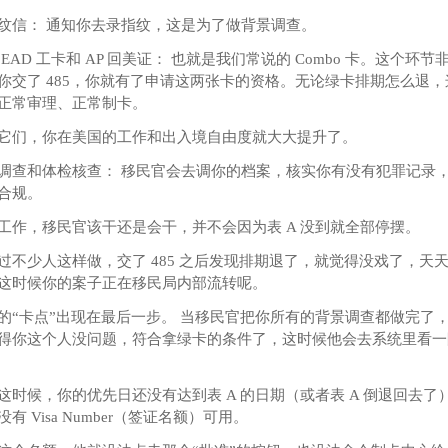
纹信： 通知你去录指纹，这是为了做背景调查。
 EAD 工卡和 AP 回美证： 也就是我们常说的 Combo 卡。这个环
你交了 485，你就有了申请这两张卡的资格。无论绿卡排期怎么退
正常审理、正常制卡。
它们，你在美国的工作和出入境自由度就大大提升了。
调查和体检核查： 移民官会去调你的档案，核实你有没有犯罪记录
合规。
工作，移民官该干还是会干，并不会因为表 A 没到就全部停摆。
过不少人这样做，交了 485 之后发现排期退了，就觉得没戏了，天
这时候你的案子正在移民局内部流转呢。
的“卡点”出现在最后一步。 当移民官把你所有的背景调查都做完了
得你这个人没问题，符合拿绿卡的条件了，这时候他会去系统里看一
这时候，你的优先日还没有达到表 A 的日期（或者表 A 倒退回去了
有 Visa Number（签证名额）可用。